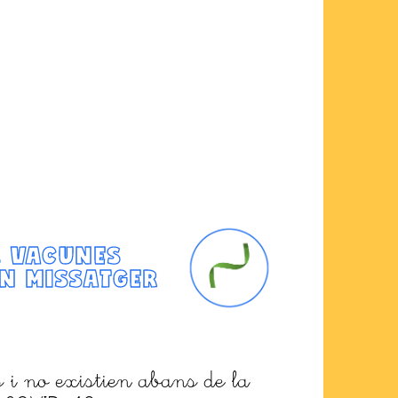
. VACUNES
N MISSATGER
 i no existien abans de la