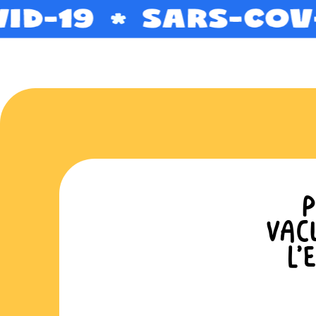
P
VAC
L’