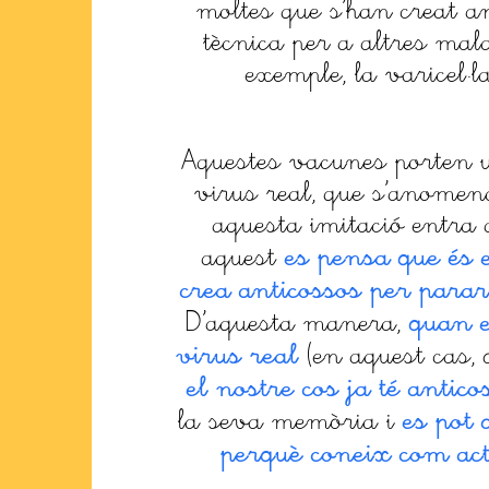
moltes que s’han creat 
tècnica per a altres mal
exemple, la varicel·la
Aquestes vacunes porten
virus real, que s’anomen
aquesta imitació entra 
es pensa que és e
aquest
crea anticossos per parar
quan e
D’aquesta manera,
virus real
(en aquest cas, 
el nostre cos ja té antico
es pot
la seva memòria i
perquè coneix com act