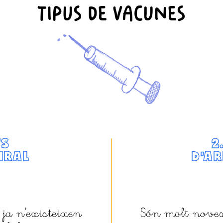
TIPUS DE VACUNES
ES
2
IRAL
D’
AR
 ja n’existeixen
Són molt noves