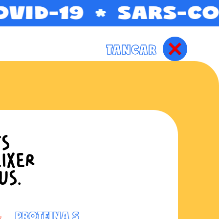
TANCAR
TS
IXER
US.