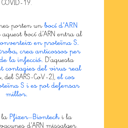
COVID-19.
bocí d’ARN
nes porten un
aquest bocí d’ARN entra al
converteix en proteïna S.
 troba, crea anticossos per
e la infecció.
D’aquesta
t contagies del virus real
el cos
s, del SARS-CoV-2),
oteïna S i es pot defensar
millor.
Pfizer–Biontech
 la
i la
vacunes d’ARN missatger.