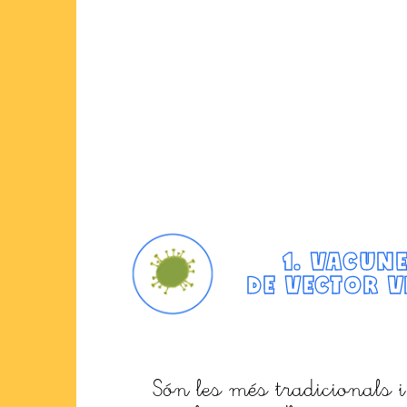
1. VACUN
DE
VECTOR V
Són les més tradicionals i