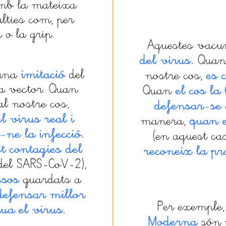
amb la mateixa
alties com, per
 o la grip.
Aquestes vacu
del virus.
Quan 
imitació
 una
del
es 
nostre cos,
a vector. Quan
el cos la
Quan
al nostre cos,
defensar-se d
l virus real i
quan e
manera,
-ne la infecció.
(en aquest ca
t contagies del
reconeix la pr
del SARS-CoV-2),
ssos
guardats a
 defensar millor
Per exemple,
ua el virus.
Moderna
són 